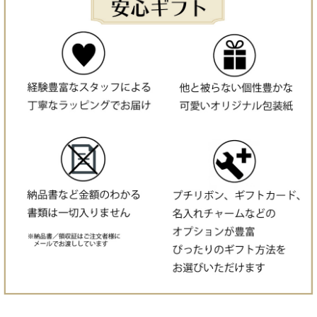
0歳におすすめ
ごっこ遊び,人形
1歳におすすめ
スープセット
2歳におすすめ
プチギフト
3歳におすすめ
テント／ハンガー／ラック／ベッド
価格で選ぶ:〜¥3000
■ラッピング
価格で選ぶ:¥3001〜¥5000
■名入れオプション
価格で選ぶ:¥5001〜¥8000
よくある質門
価格で選ぶ:¥8001〜¥10000
過去のレビューを見る
価格で選ぶ:¥10001〜¥20000
価格で選ぶ:¥20001〜
知育を応援！遊び方ガイド付き