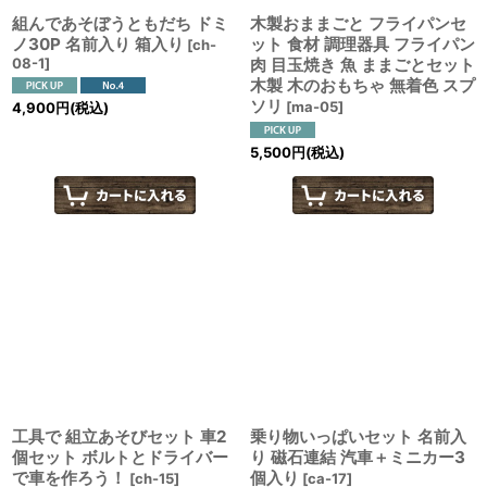
組んであそぼうともだち ドミ
木製おままごと フライパンセ
ノ30P 名前入り 箱入り
ット 食材 調理器具 フライパン
[
ch-
08-1
]
肉 目玉焼き 魚 ままごとセット
木製 木のおもちゃ 無着色 スプ
ソリ
[
ma-05
]
4,900
円
(税込)
5,500
円
(税込)
工具で 組立あそびセット 車2
乗り物いっぱいセット 名前入
個セット ボルトとドライバー
り 磁石連結 汽車＋ミニカー3
で車を作ろう！
個入り
[
ch-15
]
[
ca-17
]