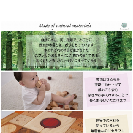
名入れつき商品一覧
名入れチャーム
プレート商品
車おもちゃ
子守ふだ
ドミノ、歯固め
釣り竿
ハンガー
その他