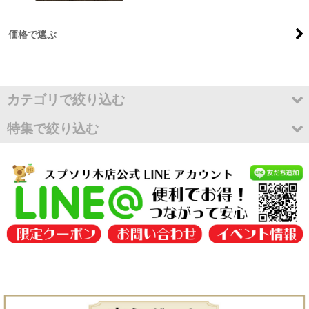
価格で選ぶ
カテゴリで絞り込む
特集で絞り込む
ギフトセット
在庫一斉セール
積み木,ドミノ,ブロック
アウトレット
磁石・ボルト・ひも遊び
出産祝いにおすすめ
音おもちゃ,ラトル,歯固め,カタカタ
スープ入りママへのギフト／ラトルソックス入りギフト
車おもちゃ
ラッピング
ままごと