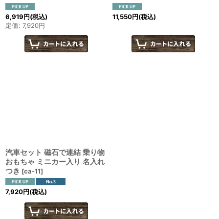
6,919
円
(税込)
11,550
円
(税込)
定価
:
7,920
円
汽車セット 磁石で連結 乗り物
おもちゃ ミニカー入り 名入れ
つき
[
ca-11
]
7,920
円
(税込)