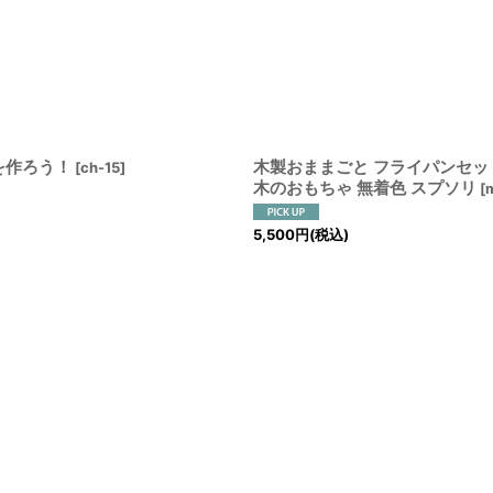
絞り込む
を作ろう！
木製おままごと フライパンセット
[
ch-15
]
木のおもちゃ 無着色 スプソリ
[
5,500
円
(税込)