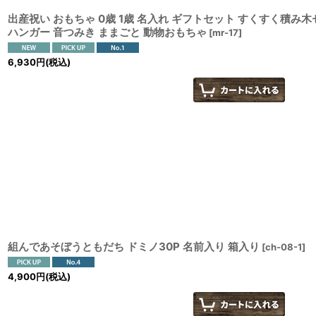
出産祝い おもちゃ 0歳 1歳 名入れ ギフトセット すくすく積み木
ハンガー 音つみき ままごと 動物おもちゃ
[
mr-17
]
6,930
円
(税込)
組んであそぼうともだち ドミノ30P 名前入り 箱入り
[
ch-08-1
]
4,900
円
(税込)