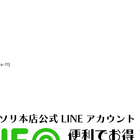
a-11
]