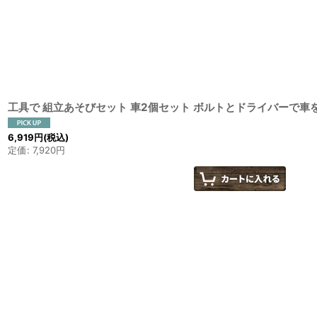
並び順
:
工具で 組立あそびセット 車2個セット ボルトとドライバーで車
6,919
円
(税込)
定価
:
7,920
円