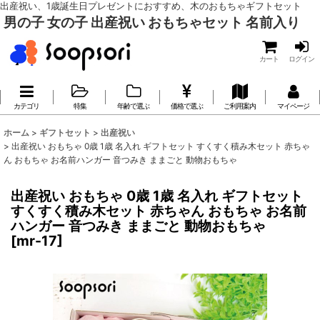
出産祝い、1歳誕生日プレゼントにおすすめ、木のおもちゃギフトセット
男の子 女の子 出産祝い おもちゃセット 名前入り
カート
ログイン
カテゴリ
特集
年齢で選ぶ
価格で選ぶ
ご利用案内
マイページ
ホーム
>
ギフトセット
>
出産祝い
>
出産祝い おもちゃ 0歳 1歳 名入れ ギフトセット すくすく積み木セット 赤ちゃ
ん おもちゃ お名前ハンガー 音つみき ままごと 動物おもちゃ
出産祝い おもちゃ 0歳 1歳 名入れ ギフトセット
すくすく積み木セット 赤ちゃん おもちゃ お名前
ハンガー 音つみき ままごと 動物おもちゃ
[
mr-17
]