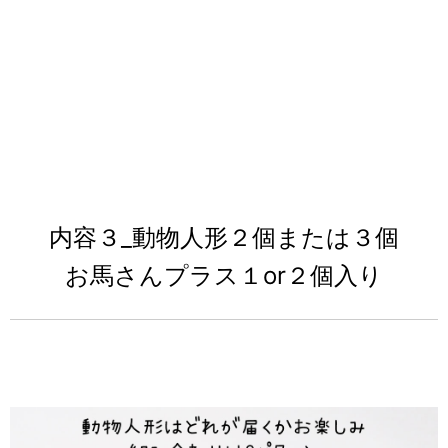
内容３_動物人形２個または３個
お馬さんプラス１or２個入り