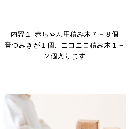
内容１_赤ちゃん用積み木７－８個
音つみきが１個、ニコニコ積み木１－
２個入ります