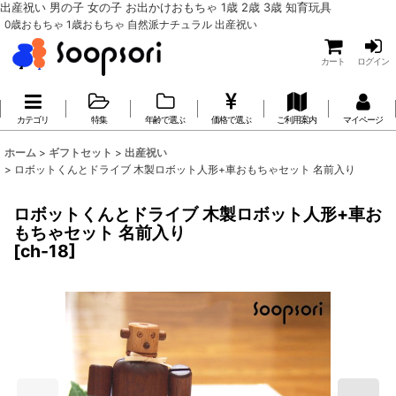
出産祝い 男の子 女の子 お出かけおもちゃ 1歳 2歳 3歳 知育玩具
0歳おもちゃ 1歳おもちゃ 自然派ナチュラル 出産祝い
カート
ログイン
カテゴリ
特集
年齢で選ぶ
価格で選ぶ
ご利用案内
マイページ
ホーム
>
ギフトセット
>
出産祝い
>
ロボットくんとドライブ 木製ロボット人形+車おもちゃセット 名前入り
ロボットくんとドライブ 木製ロボット人形+車お
もちゃセット 名前入り
[
ch-18
]