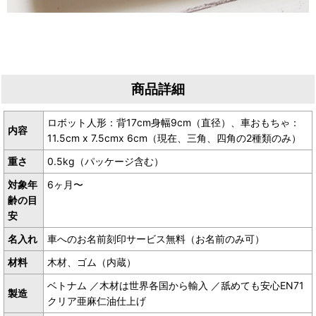
商品詳細
ロボット人形：背17cm身幅9cm（直径）、車おもちゃ：
内容
11.5cm x 7.5cmx 6cm（現在、三角、四角の2種類のみ）
重さ
0.5kg（パッケージ含む）
対象年
6ヶ月〜
齢の目
安
名入れ
車へのお名前刻印サービス無料（お名前のみ可）
材料
木材、ゴム（内蔵）
ベトナム ／木材は世界各国から輸入 ／舐めても安心EN71
製造
クリア亜麻仁油仕上げ