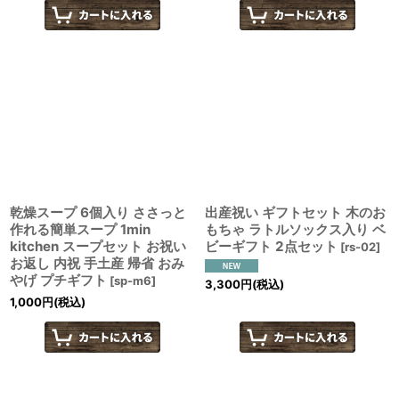
乾燥スープ 6個入り ささっと
出産祝い ギフトセット 木のお
作れる簡単スープ 1min
もちゃ ラトルソックス入り ベ
kitchen スープセット お祝い
ビーギフト 2点セット
[
rs-02
]
お返し 内祝 手土産 帰省 おみ
やげ プチギフト
[
sp-m6
]
3,300
円
(税込)
1,000
円
(税込)