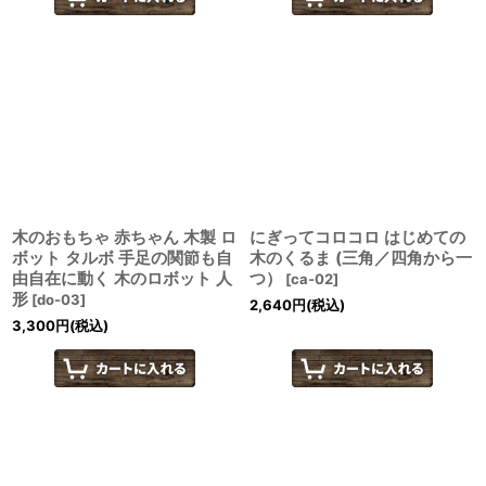
木のおもちゃ 赤ちゃん 木製 ロ
にぎってコロコロ はじめての
ボット タルボ 手足の関節も自
木のくるま (三角／四角から一
由自在に動く 木のロボット 人
つ）
[
ca-02
]
形
[
do-03
]
2,640
円
(税込)
3,300
円
(税込)