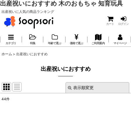
出産祝いにおすすめ 木のおもちゃ 知育玩具
出産祝いに人気の商品ランキング
カート
ログイン
カテゴリ
特集
年齢で選ぶ
価格で選ぶ
ご利用案内
マイページ
ホーム
>
出産祝いにおすすめ
出産祝いにおすすめ
表示順変更
閉じる
44
件
表示数
:
並び順
: