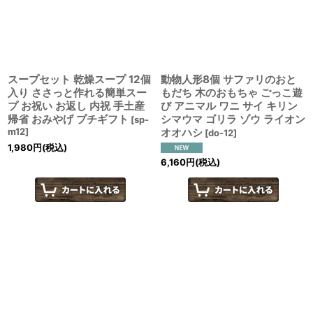
スープセット 乾燥スープ 12個
動物人形8個 サファリのおと
入り ささっと作れる簡単スー
もだち 木のおもちゃ ごっこ遊
プ お祝い お返し 内祝 手土産
び アニマル ワニ サイ キリン
帰省 おみやげ プチギフト
シマウマ ゴリラ ゾウ ライオン
[
sp-
m12
]
オオハシ
[
do-12
]
1,980
円
(税込)
6,160
円
(税込)