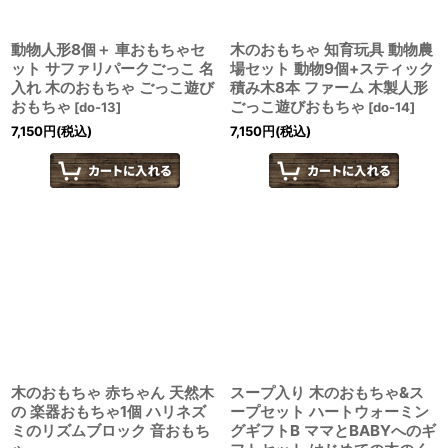
動物人形8個＋ 車おもちゃセ
木のおもちゃ 知育玩具 動物農
ット サファリパークごっこ 名
場セット 動物9個+スティック
入れ 木のおもちゃ ごっこ遊び
積み木8本 ファーム 木製人形
おもちゃ
ごっこ遊びおもちゃ
[
do-13
]
[
do-14
]
7,150
円
(税込)
7,150
円
(税込)
木のおもちゃ 赤ちゃん 天然木
スープ入り 木のおもちゃ&ス
の 楽器おもちゃ1個 ハリネズ
ープセット ハートウォーミン
ミのリズムブロック 音おもち
グギフトB ママとBABYへのギ