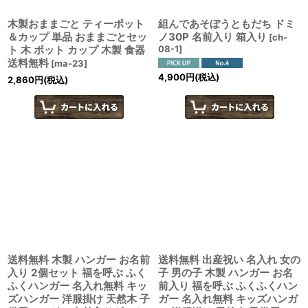
木製おままごと ティーポット
組んであそぼうともだち ドミ
＆カップ 単品 おままごとセッ
ノ30P 名前入り 箱入り
[
ch-
ト 木 ポット カップ 木製 食器
08-1
]
送料無料
[
ma-23
]
4,900
円
(税込)
2,860
円
(税込)
送料無料 木製 ハンガー お名前
送料無料 出産祝い 名入れ 女の
入り 2個セット 福を呼ぶ ふく
子 男の子 木製 ハンガー お名
ふくハンガー 名入れ無料 キッ
前入り 福を呼ぶ ふくふくハン
ズハンガー 洋服掛け 天然木 子
ガー 名入れ無料 キッズハンガ