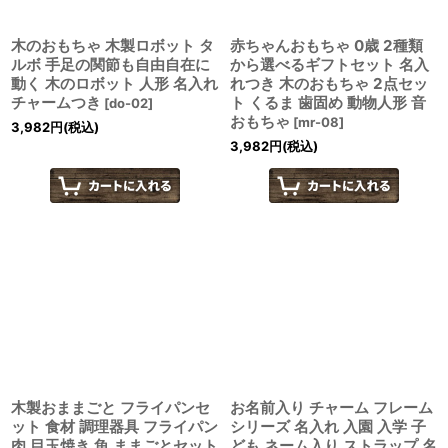
木のおもちゃ 木製ロボット タ
赤ちゃんおもちゃ 0歳 2種類
ルボ 手足の関節も自由自在に
から選べるギフトセット 名入
動く 木のロボット 人形 名入れ
れつき 木のおもちゃ 2点セッ
チャームつき
ト くるま 歯固め 動物人形 音
[
do-02
]
おもちゃ
[
mr-08
]
3,982
円
(税込)
3,982
円
(税込)
木製おままごと フライパンセ
お名前入り チャーム フレーム
ット 食材 調理器具 フライパン
シリーズ 名入れ 入園 入学 子
肉 目玉焼き 魚 ままごとセット
ども ネーム入り ストラップ 名