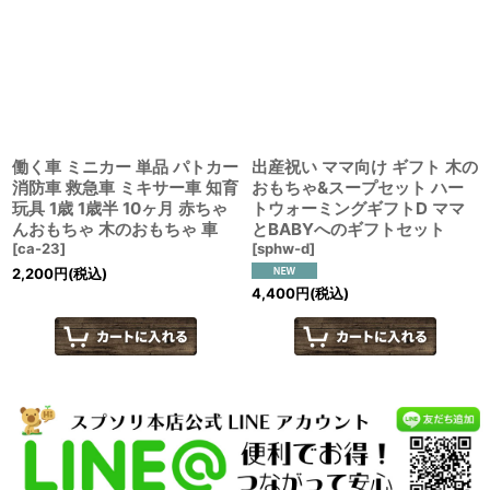
働く車 ミニカー 単品 パトカー
出産祝い ママ向け ギフト 木の
消防車 救急車 ミキサー車 知育
おもちゃ&スープセット ハー
玩具 1歳 1歳半 10ヶ月 赤ちゃ
トウォーミングギフトD ママ
んおもちゃ 木のおもちゃ 車
とBABYへのギフトセット
[
ca-23
]
[
sphw-d
]
2,200
円
(税込)
4,400
円
(税込)