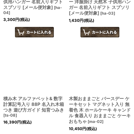
供用ハンガー 名前入りギフト
ー 洋服掛け 天然木 子供用ハン
スプソリ [メール便対象]
ガー 名前入りギフト スプソリ
[
ha-
04
]
[メール便対象]
[
ha-03
]
3,300
円
(税込)
1,430
円
(税込)
積み木 アルファベット& 数字
木製おままごと バースデー ケ
計算記号入り 88P 名入れ木箱
ーキセット マグネット入り 無
つき 遊び方ガイド 知育つみき
着色 木 ホールケーキ キャンド
[
ts-08
]
ル 食器入り おままごと ケーキ
おもちゃ
[
ma-02
]
16,390
円
(税込)
10,450
円
(税込)