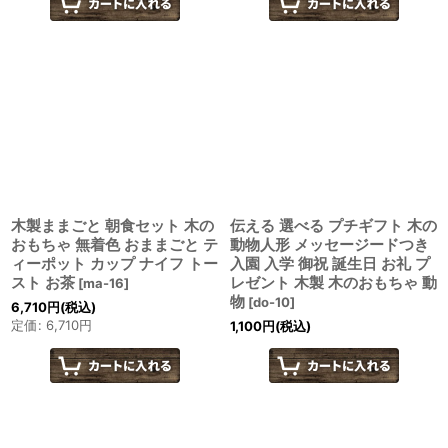
木製ままごと 朝食セット 木の
伝える 選べる プチギフト 木の
おもちゃ 無着色 おままごと テ
動物人形 メッセージードつき
ィーポット カップ ナイフ トー
入園 入学 御祝 誕生日 お礼 プ
スト お茶
レゼント 木製 木のおもちゃ 動
[
ma-16
]
物
[
do-10
]
6,710
円
(税込)
定価
:
6,710
円
1,100
円
(税込)