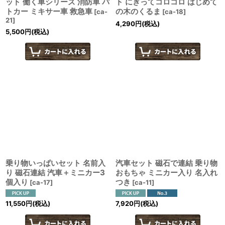
ット 働く車シリーズ 消防車 パ
ト にぎってコロコロ はじめて
トカー ミキサー車 救急車
の木のくるま
[
ca-
[
ca-18
]
21
]
4,290
円
(税込)
5,500
円
(税込)
乗り物いっぱいセット 名前入
汽車セット 磁石で連結 乗り物
り 磁石連結 汽車＋ミニカー3
おもちゃ ミニカー入り 名入れ
個入り
つき
[
ca-17
]
[
ca-11
]
11,550
円
(税込)
7,920
円
(税込)