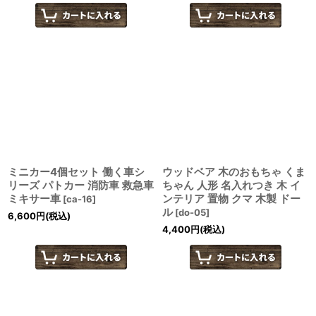
ミニカー4個セット 働く車シ
ウッドベア 木のおもちゃ くま
リーズ パトカー 消防車 救急車
ちゃん 人形 名入れつき 木 イ
ミキサー車
ンテリア 置物 クマ 木製 ドー
[
ca-16
]
ル
[
do-05
]
6,600
円
(税込)
4,400
円
(税込)