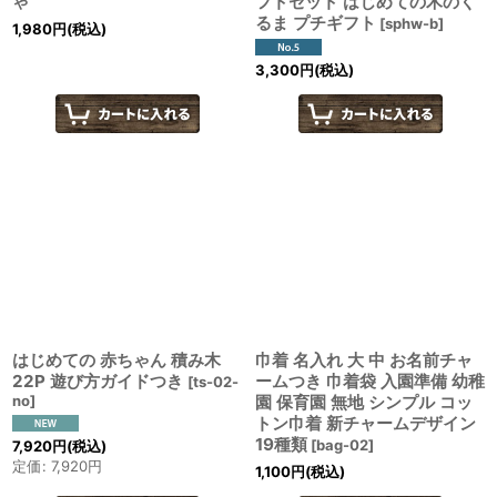
ゃ
フトセット はじめての木のく
るま プチギフト
[
sphw-b
]
1,980
円
(税込)
3,300
円
(税込)
はじめての 赤ちゃん 積み木
巾着 名入れ 大 中 お名前チャ
22P 遊び方ガイドつき
ームつき 巾着袋 入園準備 幼稚
[
ts-02-
no
]
園 保育園 無地 シンプル コッ
トン巾着 新チャームデザイン
19種類
[
bag-02
]
7,920
円
(税込)
定価
:
7,920
円
1,100
円
(税込)