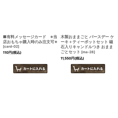
■有料メッセージカード ※当
木製おままごと バースデー ケ
店おもちゃ購入時のみ注文可※
ーキ＋ティーポットセット 磁
[
card-02
]
石入りキャンドルつき おまま
ごとセット
[
ma-28
]
110
円
(税込)
11,550
円
(税込)