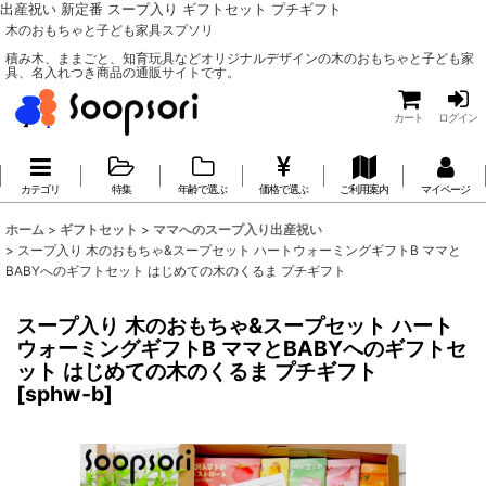
出産祝い 新定番 スープ入り ギフトセット プチギフト
木のおもちゃと子ども家具スプソリ
積み木、ままごと、知育玩具などオリジナルデザインの木のおもちゃと子ども家
具、名入れつき商品の通販サイトです。
カート
ログイン
カテゴリ
特集
年齢で選ぶ
価格で選ぶ
ご利用案内
マイページ
ホーム
>
ギフトセット
>
ママへのスープ入り出産祝い
>
スープ入り 木のおもちゃ&スープセット ハートウォーミングギフトB ママと
BABYへのギフトセット はじめての木のくるま プチギフト
スープ入り 木のおもちゃ&スープセット ハート
ウォーミングギフトB ママとBABYへのギフトセ
ット はじめての木のくるま プチギフト
[
sphw-b
]