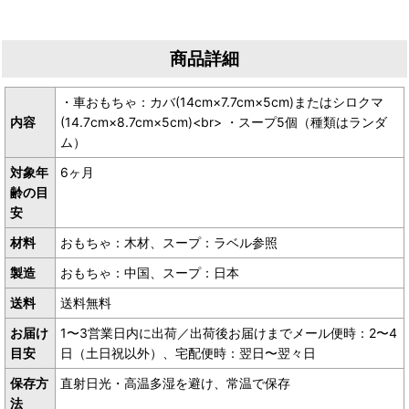
商品詳細
・車おもちゃ：カバ(14cm×7.7cm×5cm)またはシロクマ
内容
(14.7cm×8.7cm×5cm)<br> ・スープ5個（種類はランダ
ム）
対象年
6ヶ月
齢の目
安
材料
おもちゃ：木材、スープ：ラベル参照
製造
おもちゃ：中国、スープ：日本
送料
送料無料
お届け
1〜3営業日内に出荷／出荷後お届けまでメール便時：2〜4
目安
日（土日祝以外）、宅配便時：翌日〜翌々日
保存方
直射日光・高温多湿を避け、常温で保存
法