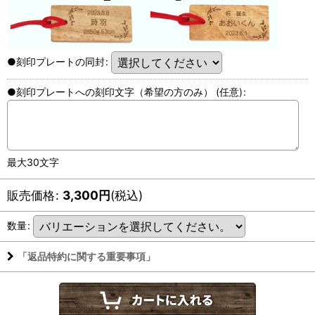
●刻印プレートの同封
:
●刻印プレートへの刻印文字（希望の方のみ）
(任意)
:
最大30文字
販売価格
:
3,300
円
(税込)
数量
:
「返品特約に関する重要事項」