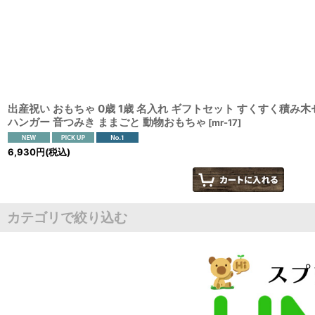
表示数
:
並び順
:
出産祝い おもちゃ 0歳 1歳 名入れ ギフトセット すくすく積み木
ハンガー 音つみき ままごと 動物おもちゃ
[
mr-17
]
6,930
円
(税込)
カテゴリで絞り込む
ギフトセット (全商品)
出産祝い