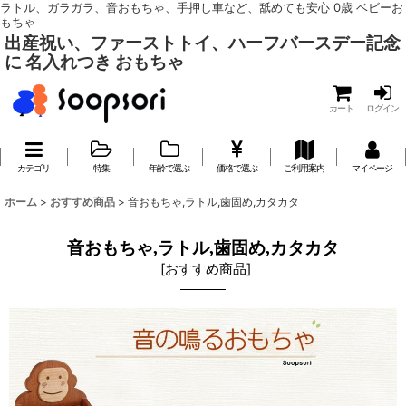
ラトル、ガラガラ、音おもちゃ、手押し車など、舐めても安心 0歳 ベビーお
もちゃ
出産祝い、ファーストトイ、ハーフバースデー記念
に 名入れつき おもちゃ
カート
ログイン
カテゴリ
特集
年齢で選ぶ
価格で選ぶ
ご利用案内
マイページ
ホーム
>
おすすめ商品
>
音おもちゃ,ラトル,歯固め,カタカタ
音おもちゃ,ラトル,歯固め,カタカタ
[
おすすめ商品
]