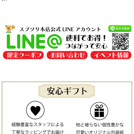
表示数
:
並び順
:
絞り込む