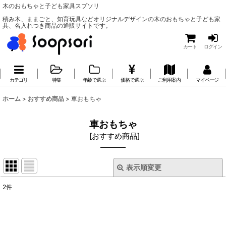
木のおもちゃと子ども家具スプソリ
積み木、ままごと、知育玩具などオリジナルデザインの木のおもちゃと子ども家
具、名入れつき商品の通販サイトです。
カート
ログイン
カテゴリ
特集
年齢で選ぶ
価格で選ぶ
ご利用案内
マイページ
ホーム
>
おすすめ商品
>
車おもちゃ
車おもちゃ
[
おすすめ商品
]
表示順変更
閉じる
2
件
表示数
:
並び順
: