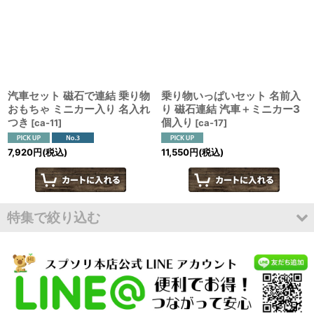
絞り込む
汽車セット 磁石で連結 乗り物
乗り物いっぱいセット 名前入
おもちゃ ミニカー入り 名入れ
り 磁石連結 汽車＋ミニカー3
つき
個入り
[
ca-11
]
[
ca-17
]
7,920
円
(税込)
11,550
円
(税込)
特集で絞り込む
在庫一斉セール
アウトレット