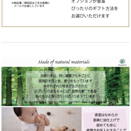
価格で選ぶ:¥10001〜¥20000
価格で選ぶ:¥20001〜
知育を応援！遊び方ガイド付き
名入れつき商品一覧
名入れチャーム
プレート商品
車おもちゃ
子守ふだ
ドミノ、歯固め
釣り竿