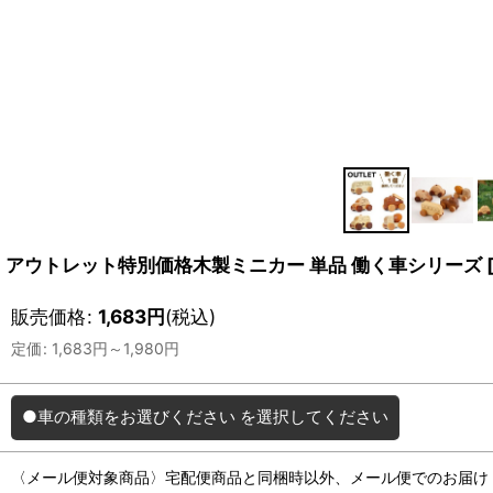
アウトレット特別価格木製ミニカー 単品 働く車シリーズ
販売価格
:
1,683
円
(税込)
定価
:
1,683
円
～1,980
円
●車の種類をお選びください
を選択してください
〈メール便対象商品〉宅配便商品と同梱時以外、メール便でのお届け