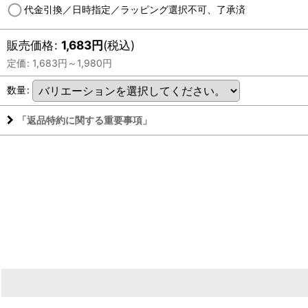
代金引換／日時指定／ラッピング選択不可、了承済
販売価格
:
1,683
円
(税込)
定価
:
1,683
円
～1,980
円
数量
:
「返品特約に関する重要事項」