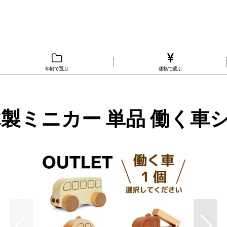
年齢で選ぶ
価格で選ぶ
製ミニカー 単品 働く車