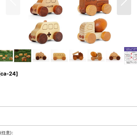
[
ca-24
]
(任意)
: