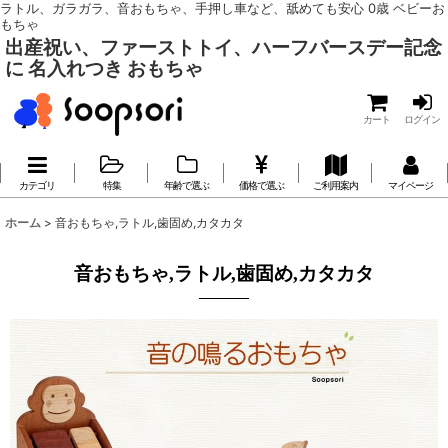
ラトル、ガラガラ、音おもちゃ、手押し車など、舐めても安心 0歳 ベビーお
もちゃ
出産祝い、ファーストトイ、ハーフバースデー記念
に 名入れつき おもちゃ
カート
ログイン
カテゴリ
特集
年齢で選ぶ
価格で選ぶ
ご利用案内
マイページ
ホーム
>
音おもちゃ,ラトル,歯固め,カタカタ
音おもちゃ,ラトル,歯固め,カタカタ