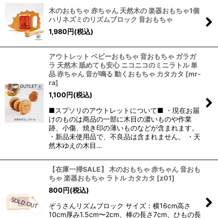
木のおもちゃ 赤ちゃん 天然木の 楽器おもちゃ1個
ハリネズミのリズムブロック 音おもちゃ
並び順
:
1,980
円
(税込)
絞り込む
アウトレット ベビーおもちゃ 音おもちゃ ガラガ
ラ 天然木 舐めても安心 ニコニコのミニラトル 単
品 赤ちゃん 音が鳴る 動くおもちゃ カタカタ
[
mr-
ra
]
1,100
円
(税込)
■スプソリのアウトレットについて■ ・現在お届
けのものは商品の一部に木目の濃いものや作業
跡、小傷、焼き印の薄いものなどが含まれます。
・新品未使用品で、不良品は含まれません。 ・天
然木ゆえの木目…
【在庫一掃SALE】 木のおもちゃ 赤ちゃん 音おも
ちゃ 楽器おもちゃ ラトル カタカタ
[
z01
]
800
円
(税込)
ぞうさんリズムブロック サイズ：横16cm高さ
10cm厚み1.5cm〜2cm、棒の長さ7cm、ひもの長