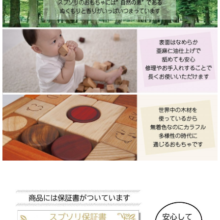
子守ふだ
ドミノ、歯固め
釣り竿
ハンガー
その他