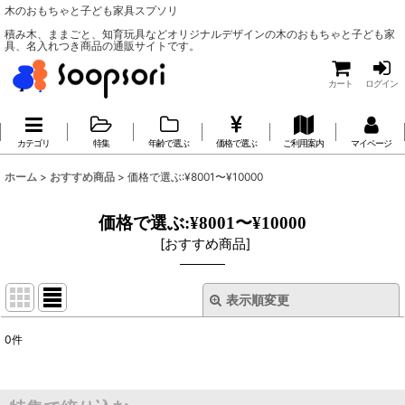
木のおもちゃと子ども家具スプソリ
積み木、ままごと、知育玩具などオリジナルデザインの木のおもちゃと子ども家
具、名入れつき商品の通販サイトです。
カート
ログイン
カテゴリ
特集
年齢で選ぶ
価格で選ぶ
ご利用案内
マイページ
ホーム
>
おすすめ商品
>
価格で選ぶ:¥8001〜¥10000
価格で選ぶ:¥8001〜¥10000
[
おすすめ商品
]
表示順変更
閉じる
0
件
表示数
:
並び順
: