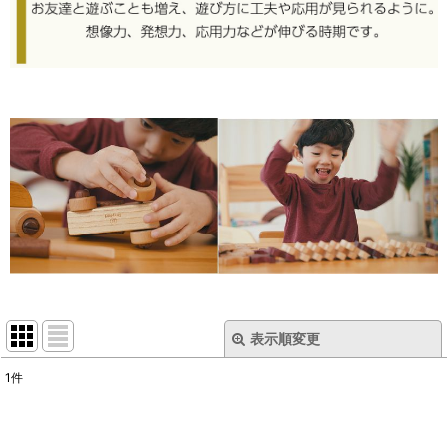
表示順変更
閉じる
1
件
表示数
: