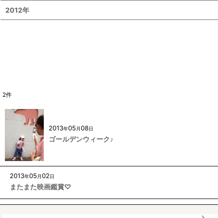
2012年
2
件
2013
05
08
年
月
日
ゴールデンウィーク♪
2013
05
02
年
月
日
またまた映画鑑賞♡