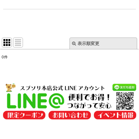
表示順変更
閉じる
0
件
表示数
:
並び順
:
絞り込む